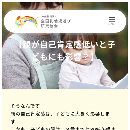
MENU
【親が自己肯定感低いと子
どもにも影響？】
そうなんです…
親の自己肯定感は、子どもに大きく影響しま
す！
しかも、子どもの脳は、
３歳までに80％/6歳ま