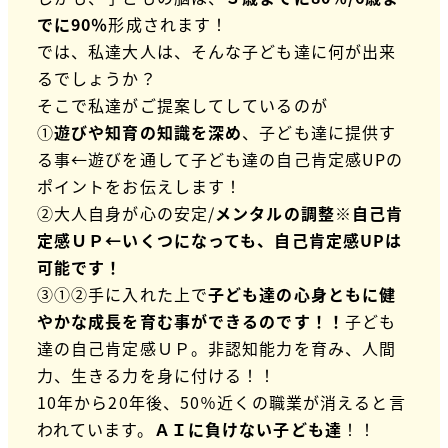
でに90％
形成されます！
では、私達大人は、そんな子ども達に何が出来
るでしょうか？
そこで私達がご提案してしているのが
①
遊びや知育の知識を深め
、子ども達に提供す
る事←遊びを通して子ども達の自己肯定感UPの
ポイントをお伝えします！
②大人自身が心の安定/
メンタルの調整※自己肯
定感ＵＰ←いくつになっても、自己肯定感UPは
可能です！
③①②手に入れた上で
子ども達の心身ともに健
やかな成長を育む事ができるのです！！
子ども
達の自己肯定感ＵＰ。非認知能力を育み、人間
力、生きる力を身に付ける！！
10年から20年後、50％近くの職業が消えると言
われています。
ＡＩに負けない子ども達
！！