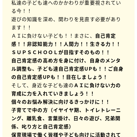
私達の子ども達へのかかわりが重要視されてい
る今！！
遊びの知識を深め、関わりを見直す必要があり
ます！！
ＡＩに負けない子ども！！まさに、
自己肯定
感！！非認知能力！！人間力！！生きる力！！
ＳＵＰＳＣＨＯＯＬが目指すそのもの！！
自己肯定感の高め方を身に付け、自身のメンタ
ル調整も、子ども達自己肯定感UPも！！ご自身
の自己肯定感UPも！！目在しましょう！
そして、身近な子ども達の
ＡＩに負けない力の
育成
に力を入れていきましょう！！
個々のお悩み解決に向けるきっかけに！！
子育てで中の方（イヤイヤ期、トイレトレーニ
ング、離乳食、言葉掛け、日々の遊び、兄弟関
係、叱り方と自己肯定感）
保育現場で働く皆様や子ども向けに活動されて