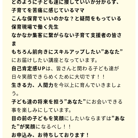
どのように子ども達に接していいか分からず、
子育てを苦痛に感じているママ
こんな保育でいいのかな？と疑問をもっている
保育現場で働く先生
なかなか集客に繋がらない子育て支援者の皆さ
ま
もちろん前向きにスキルアップしたい”あなた”
にお届けしたい講座となっています。
自己肯定感UP
は、皆さんと関わる子ども達が
日々笑顔できらめくために大切です！！
生きる力、人間力
を今以上に育んでいきましょ
う。
子ども達の将来を担う”あなた”
にお会いできる
事を楽しみにしています。
目の前の子どもを笑顔
にしたいならまずは
”あな
た”が笑顔
になるべし！！
お申込み、お待ちしております！