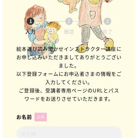
1
2
3
入力
確認
完了
絵本遊び読み聞かせインストラクター講座に
お申し込みいただきましてありがとうござい
ました。
以下登録フォームにお申込者さまの情報をご
入力してください。
ご登録後、受講者専用ページのURLとパス
ワードをお送りさせていただきます。
お名前
必須