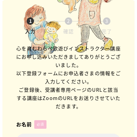
1
2
3
入力
確認
完了
心を育むわらべ歌遊びインストラクター講座
にお申し込みいただきましてありがとうござ
いました。
以下登録フォームにお申込者さまの情報をご
入力してください。
ご登録後、受講者専用ページのURLと該当
する講座はZoomのURLをお送りさせていた
だきます。
お名前
必須