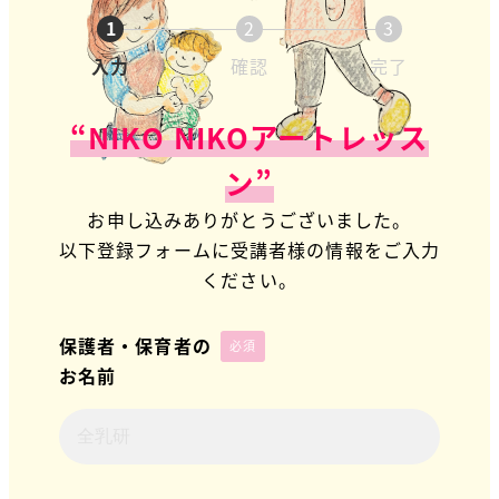
1
2
3
入力
確認
完了
“NIKO NIKOアートレッス
ン”
お申し込みありがとうございました。
以下登録フォームに受講者様の情報をご入力
ください。
保護者・保育者の
必須
お名前