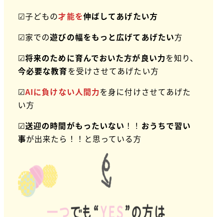
☑子どもの
才能を
伸ばしてあげたい方
☑家での
遊びの幅をもっと広げてあげたい
方
☑
将来のために育んでおいた方が良い力
を知り、
今必要な教育
を受けさせてあげたい方
☑
AIに負けない人間力
を身に付けさせてあげた
い方
☑
送迎の時間がもったいない
！！
おうちで習い
事
が出来たら！！と思っている方