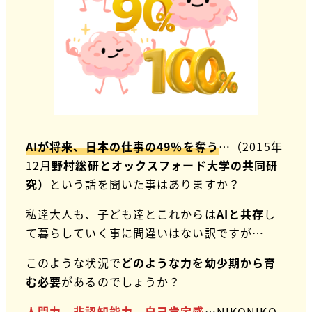
AIが将来、日本の仕事の49％を奪う
…（2015年
12月
野村総研とオックスフォード大学の共同研
究）
という話を聞いた事はありますか？
私達大人も、子ども達とこれからは
AIと共存
し
て暮らしていく事に間違いはない訳ですが…
このような状況で
どのような力を幼少期から育
む必要
があるのでしょうか？
人間力、非認知能力、自己肯定感
…NIKONIKO