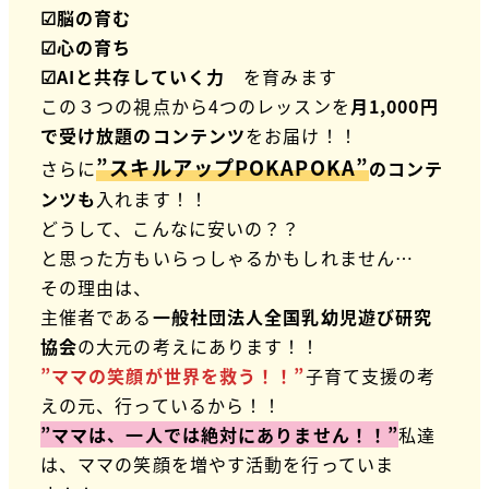
☑脳の育む
☑心の育ち
☑AIと共存していく力
を育みます
この３つの視点から4つのレッスンを
月1,000円
で受け放題のコンテンツ
をお届け！！
”スキルアップPOKAPOKA”
さらに
のコンテ
ンツも
入れます！！
どうして、こんなに安いの？？
と思った方もいらっしゃるかもしれません…
その理由は、
主催者である
一般社団法人全国乳幼児遊び研究
協会
の大元の考えにあります！！
”ママの笑顔が世界を救う！！”
子育て支援の考
えの元、行っているから！！
”ママは、一人では絶対にありません！！”
私達
は、ママの笑顔を増やす活動を行っていま