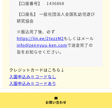
【口座番号】 1436868
【口座名】 一般社団法人全国乳幼児遊び
研究協会
※振込完了後、必ず
https://lin.ee/2tezzM2
もしくはメール
info@zennyuu-ken.com
で送金完了の
旨をお知らせください。
クレジットカードはこちら↓
入園申込み※コードなし
入園申込み※コードあり
※現在、2025年10月(9月からお入りいただけま
す）から2026年4月までの月謝1,000円＋教材費
お問い合わせ
3,000円（コードありの方は、3,000円無料）
※コード8桁をお持ちの方は、こちらからお申込