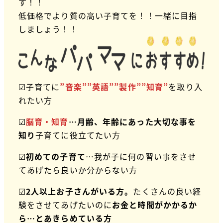
す！！
低価格でより質の高い子育てを！！一緒に目指
しましょう！！
☑子育てに
”音楽””英語””製作””知育”
を取り入
れたい方
☑
脳育・知育
…月齢、年齢にあった大切な事を
知り
子育てに役立てたい方
☑
初めての子育て
…我が子に何の習い事をさせ
てあげたら良いか分からない方
☑
2人以上お子さんがいる方。
たくさんの良い経
験をさせてあげたいのに
お金と時間がかかるか
ら…とあきらめている方